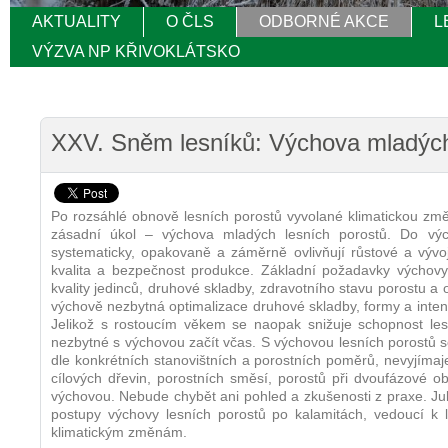
AKTUALITY
O ČLS
ODBORNÉ AKCE
L
VÝZVA NP KŘIVOKLÁTSKO
XXV. Sněm lesníků: Výchova mladých
Po rozsáhlé obnově lesních porostů vyvolané klimatickou změ
zásadní úkol – výchova mladých lesních porostů. Do výc
systematicky, opakovaně a záměrně ovlivňují růstové a výv
kvalita a bezpečnost produkce. Základní požadavky výchovy p
kvality jedinců, druhové skladby, zdravotního stavu porostu a o
výchově nezbytná optimalizace druhové skladby, formy a inten
Jelikož s rostoucím věkem se naopak snižuje schopnost lesn
nezbytné s výchovou začít včas. S výchovou lesních porostů se 
dle konkrétních stanovištních a porostních poměrů, nevyjímaj
cílových dřevin, porostních směsí, porostů při dvoufázové 
výchovou. Nebude chybět ani pohled a zkušenosti z praxe. Ju
postupy výchovy lesních porostů po kalamitách, vedoucí k le
klimatickým změnám.