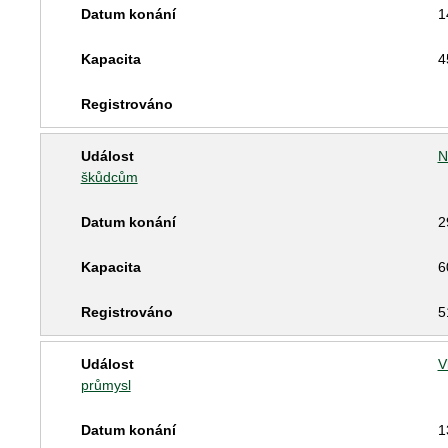
1
4
N
škůdcům
2
6
5
V
průmysl
1