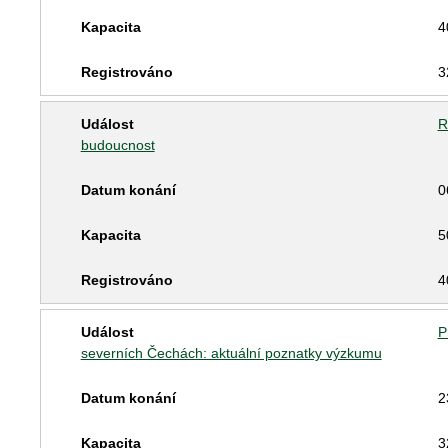
4
3
R
budoucnost
0
5
4
P
severních Čechách: aktuální poznatky výzkumu
2
3