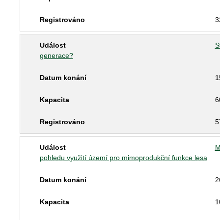
3
S
generace?
1
6
5
M
pohledu využití území pro mimoprodukční funkce lesa
2
1