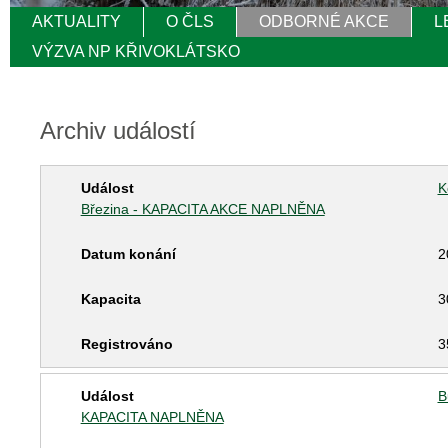
AKTUALITY
O ČLS
ODBORNÉ AKCE
L
VÝZVA NP KŘIVOKLÁTSKO
Archiv událostí
K
Březina - KAPACITA AKCE NAPLNĚNA
2
3
3
B
KAPACITA NAPLNĚNA