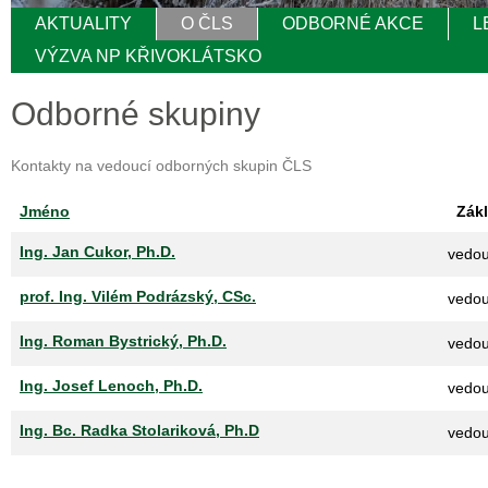
AKTUALITY
O ČLS
ODBORNÉ AKCE
L
VÝZVA NP KŘIVOKLÁTSKO
Odborné skupiny
Kontakty na vedoucí odborných skupin ČLS
Jméno
Zákl
Ing. Jan Cukor, Ph.D.
vedou
prof. Ing. Vilém Podrázský, CSc.
vedou
Ing. Roman Bystrický, Ph.D.
vedou
Ing. Josef Lenoch, Ph.D.
vedou
Ing. Bc. Radka Stolariková, Ph.D
vedou
Kontakty,