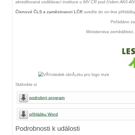
akreditovaná vzdělávací instituce u MV ČR pod číslem AK/l-40
Členové ČLS a zaměstnanci LČR
uveďte do on-line přihlášk
Pořádáno z
Ministerstva zemědělství
Stáhněte si
podrobný program
přihlášku Word
Podrobnosti k události