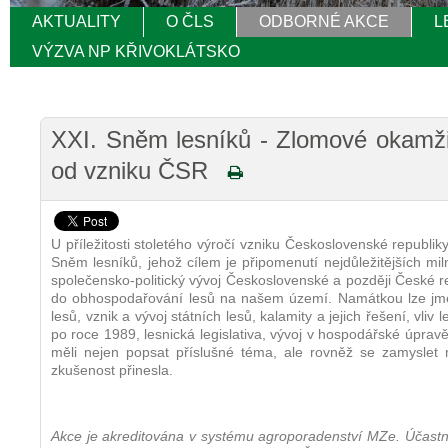
AKTUALITY
O ČLS
ODBORNÉ AKCE
L
VÝZVA NP KŘIVOKLÁTSKO
XXI. Sněm lesníků - Zlomové okamžik
od vzniku ČSR
U příležitosti stoletého výročí vzniku Československé republi
Sněm lesníků, jehož cílem je připomenutí nejdůležitějších mil
společensko-politický vývoj Československé a později České 
do obhospodařování lesů na našem území. Namátkou lze jmen
lesů, vznik a vývoj státních lesů, kalamity a jejich řešení, vli
po roce 1989, lesnická legislativa, vývoj v hospodářské úpravě 
měli nejen popsat příslušné téma, ale rovněž se zamyslet
zkušenost přinesla.
Akce je akreditována v systému agroporadenství MZe. Účastníc