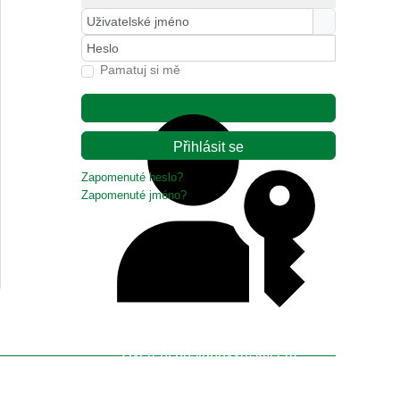
Uživatelské jméno
Heslo
Pamatuj si mě
Přihlásit se
Zapomenuté heslo?
Zapomenuté jméno?
Ověření přístupovým klíčem