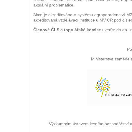
aktuální problematice.
Akce je akreditována v systému agroporadenství MZe
akreditovaná vzdělávací instituce u MV ČR pod čísle
Členové ČLS a topolářské komise
uveďte do on-li
Po
Ministerstva ze
Výzkumným ústavem lesního hospodářství a mys