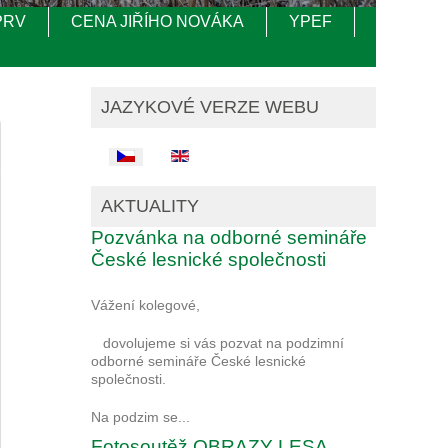
PRV
CENA JIŘÍHO NOVÁKA
YPEF
JAZYKOVÉ VERZE WEBU
Zvolte jazyk
AKTUALITY
Pozvánka na odborné semináře
České lesnické společnosti
Vážení kolegové,
dovolujeme si vás pozvat na podzimní
odborné semináře České lesnické
společnosti.
Na podzim se...
Fotosoutěž OBRAZY LESA