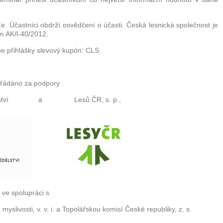
. Účastníci obdrží osvědčení o účasti. Česká lesnická společnost je
m AK/l-40/2012.
ne přihlášky slevový kupón: CLS
řádáno za podpory
mědělství a Lesů ČR, s. p.,
ve spolupráci s
livosti, v. v. i. a Topolářskou komisí České republiky, z. s.