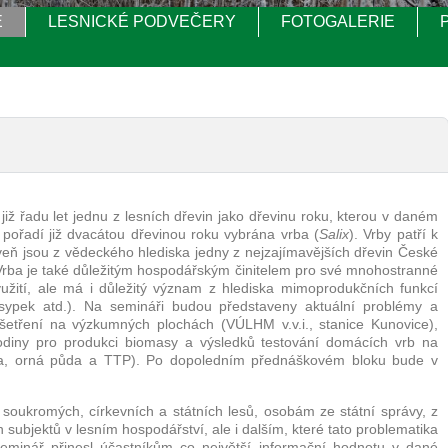
E
LESNICKÉ PODVEČERY
FOTOGALERIE
 již řadu let jednu z lesních dřevin jako dřevinu roku, kterou v daném
 v pořadí již dvacátou dřevinou roku vybrána vrba (
Salix
). Vrby patří k
eň jsou z vědeckého hlediska jedny z nejzajímavějších dřevin České
Vrba je také důležitým hospodářským činitelem pro své mnohostranné
yužití, ale má i důležitý význam z hlediska mimoprodukčních funkcí
sypek atd.). Na semináři budou představeny aktuální problémy a
 šetření na výzkumných plochách (VÚLHM v.v.i., stanice Kunovice),
odiny pro produkci biomasy a výsledků testování domácích vrb na
ava, orná půda a TTP). Po dopoledním přednáškovém bloku bude v
soukromých, církevních a státních lesů, osobám ze státní správy, z
 subjektů v lesním hospodářství, ale i dalším, které tato problematika
eminář přinesl účastníkům co největší informační hodnotu v dané