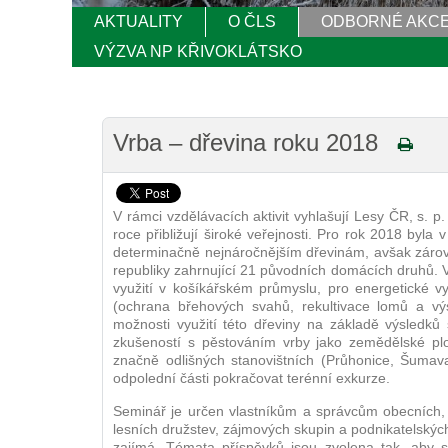
AKTUALITY
O ČLS
ODBORNÉ AKC
VÝZVA NP KŘIVOKLÁTSKO
Vrba – dřevina roku 2018
V rámci vzdělávacích aktivit vyhlašují Lesy ČR, s. p.
roce přibližují široké veřejnosti. Pro rok 2018 byla
determinačně nejnáročnějším dřevinám, avšak zárov
republiky zahrnující 21 původních domácích druhů. 
využití v košíkářském průmyslu, pro energetické v
(ochrana břehových svahů, rekultivace lomů a vý
možnosti využití této dřeviny na základě výsledků
zkušeností s pěstováním vrby jako zemědělské pl
značně odlišných stanovištních (Průhonice, Šum
odpolední části pokračovat terénní exkurze.
Seminář je určen vlastníkům a správcům obecních, 
lesních družstev, zájmových skupin a podnikatelských
zajímá. Témata příspěvků jsou zvolena tak, aby s