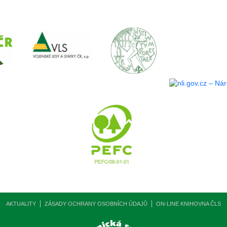
AKTUALITY
ZÁSADY OCHRANY OSOBNÍCH ÚDAJŮ
ON-LINE KNIHOVNA ČLS