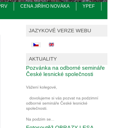
PRV
CENA JIŘÍHO NOVÁKA
YPEF
JAZYKOVÉ VERZE WEBU
Zvolte jazyk
AKTUALITY
Pozvánka na odborné semináře
České lesnické společnosti
Vážení kolegové,
dovolujeme si vás pozvat na podzimní
odborné semináře České lesnické
společnosti.
Na podzim se...
Fotosoutěž OBRAZY LESA