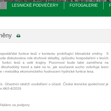
E
LESNICKÉ PODVEČERY
FOTOGALERIE
změny
podářské funkce lesů v kontextu probíhající klimatické změny. S
bude diskutována role druhové skladby, způsobu hospodaření v lesích
ou funkci lesů a celé krajiny. Pozornost bude také zaměřena na
louhodobý trend a také na to, jak současné sucho ovlivňuje lesní
bude i metodika ekonomického hodnocení hydrické funkce lesa.
. Účastníci obdrží osvědčení o účasti. Česká lesnická společnost je
m AK/l-4/2019.
řádáno za podpory