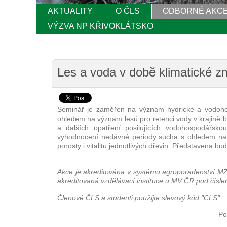
AKTUALITY
O ČLS
ODBORNÉ AKC
VÝZVA NP KŘIVOKLÁTSKO
Les a voda v době klimatické 
Seminář je zaměřen na význam hydrické a vodohos
ohledem na význam lesů pro retenci vody v krajině 
a dalších opatření posilujících vodohospodářsk
vyhodnocení nedávné periody sucha s ohledem na d
porosty i vitalitu jednotlivých dřevin. Představena 
Akce je akreditována v systému agroporadenství MZe
akreditovaná vzdělávací instituce u MV ČR pod čísle
Členové ČLS a studenti použijte slevový kód "CLS".
Po