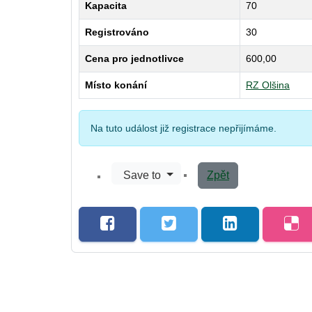
Kapacita
70
Registrováno
30
Cena pro jednotlivce
600,00
Místo konání
RZ Olšina
Na tuto událost již registrace nepřijímáme.
Save to
Zpět