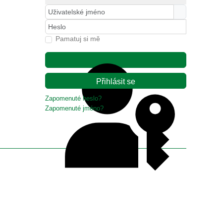
Uživatelské jméno
Heslo
Pamatuj si mě
Přihlásit se
Zapomenuté heslo?
Zapomenuté jméno?
Ověření přístupovým klíčem