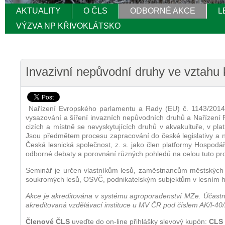
AKTUALITY
O ČLS
ODBORNÉ AKCE
L
VÝZVA NP KŘIVOKLÁTSKO
Invazivní nepůvodní druhy ve vztahu k
Nařízení Evropského parlamentu a Rady (EU) č. 1143/2014 z
vysazování a šíření invazních nepůvodních druhů a Nařízení 
cizích a místně se nevyskytujících druhů v akvakultuře, v pl
Jsou předmětem procesu zapracování do české legislativy a n
Česká lesnická společnost, z. s. jako člen platformy Hospodář
odborné debaty a porovnání různých pohledů na celou tuto pr
Seminář je určen vlastníkům lesů, zaměstnancům městských a
soukromých lesů, OSVČ, podnikatelským subjektům v lesním hos
Akce je akreditována v systému agroporadenství MZe. Účastníc
akreditovaná vzdělávací instituce u MV ČR pod číslem AK/l-40
Členové ČLS
uveďte do on-line přihlášky slevový kupón:
CLS