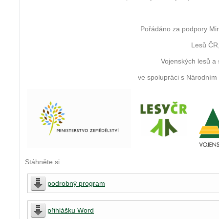
Pořádáno za podpory Mini
Lesů ČR, 
Vojenských lesů a s
ve spolupráci s Národn
Stáhněte si
podrobný program
přihlášku Word