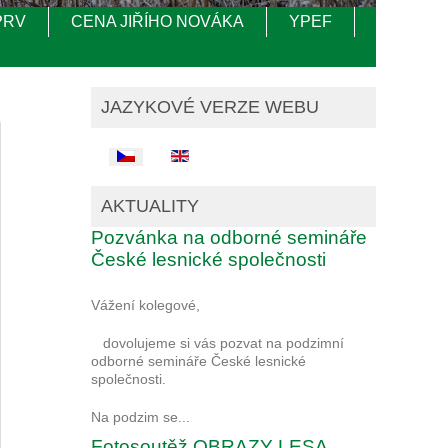
PRV
CENA JIŘÍHO NOVÁKA
YPEF
JAZYKOVÉ VERZE WEBU
Zvolte jazyk
AKTUALITY
Pozvánka na odborné semináře
České lesnické společnosti
Vážení kolegové,
dovolujeme si vás pozvat na podzimní
odborné semináře České lesnické
společnosti.
Na podzim se...
Fotosoutěž OBRAZY LESA