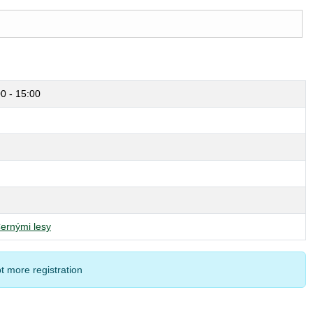
00 - 15:00
ernými lesy
t more registration