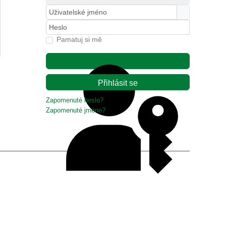
Uživatelské jméno
Heslo
Pamatuj si mě
Přihlásit se
Zapomenuté heslo?
Zapomenuté jméno?
Ověření přístupovým klíčem