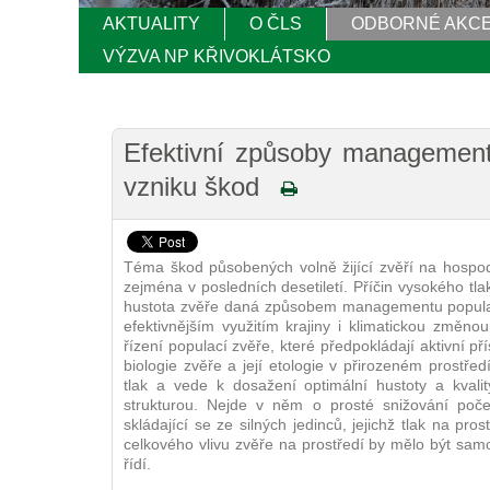
AKTUALITY
O ČLS
ODBORNÉ AKC
VÝZVA NP KŘIVOKLÁTSKO
Efektivní způsoby managementu
vzniku škod
Téma škod působených volně žijící zvěří na hospodá
zejména v posledních desetiletí. Příčin vysokého tla
hustota zvěře daná způsobem managementu populace 
efektivnějším využitím krajiny i klimatickou změn
řízení populací zvěře, které předpokládají aktivní př
biologie zvěře a její etologie v přirozeném prostřed
tlak a vede k dosažení optimální hustoty a kvali
strukturou. Nejde v něm o prosté snižování poče
skládající se ze silných jedinců, jejichž tlak na pr
celkového vlivu zvěře na prostředí by mělo být samoz
řídí.