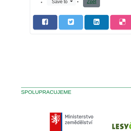
Save to
Zpět
SPOLUPRACUJEME