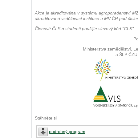
Akce je akreditována v systému agroporadenství MZe
akreditovaná vzdělávací instituce u MV ČR pod čísle
Členové ČLS a studenti použijte slevový kód "CLS".
Po
Ministerstva zemědělství, L
a ŠLP ČZU 
Stáhněte si
podrobný program