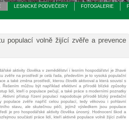
E
LESNICKÉ PODVEČERY
FOTOGALERIE
 populací volně žijící zvěře a prevence
řské aktivity člověka v zemědělství i lesním hospodářství je žhavé
ku zvěře na prostředí je celá řada, především je to vysoká populační
a také změna prostředí, kterou člověk aktivoval a která souvisí s
ou. Řešením můžou být například efektivní a přírodě blízké způsoby
ístup lidí, kteří o populace pečují, a také práce s moderními poznatky
í. Aktivní přístup řízení populací napodobuje přírodě blízký predační
ty populace zvěře napříč celou populací, tedy věkovou i pohlavní
tního stavu, ale skutečnou péči, jejímž výsledkem jsou populace
ostředí je pro hospodářské aktivity člověka únosný. Hodnocení škod a
řejmou součástí práce lidí, kteří aktivně populace volně žijící zvěře