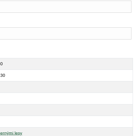
30
:30
ernými lesy