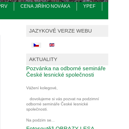
PRV
CENA JIŘÍHO NOVÁKA
YPEF
JAZYKOVÉ VERZE WEBU
Zvolte jazyk
AKTUALITY
Pozvánka na odborné semináře
České lesnické společnosti
Vážení kolegové,
dovolujeme si vás pozvat na podzimní
odborné semináře České lesnické
společnosti.
Na podzim se...
Fotosoutěž OBRAZY LESA