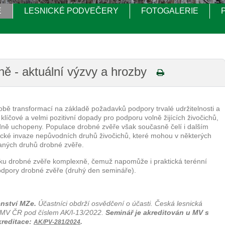
E
LESNICKÉ PODVEČERY
FOTOGALERIE
ně - aktuální výzvy a hrozby
bě transformací na základě požadavků podpory trvalé udržitelnosti a
líčové a velmi pozitivní dopady pro podporu volně žijících živočichů,
ně uchopeny. Populace drobné zvěře však současně čelí i dalším
gické invaze nepůvodních druhů živočichů, které mohou v některých
raných druhů drobné zvěře.
iku drobné zvěře komplexně, čemuž napomůže i praktická terénní
odpory drobné zvěře (druhý den semináře).
nství MZe.
Účastníci obdrží osvědčení o účasti. Česká lesnická
 u MV ČR pod číslem AK/l-13/2022.
Seminář je akreditován u MV s
kreditace:
.
AK/PV-281/2024