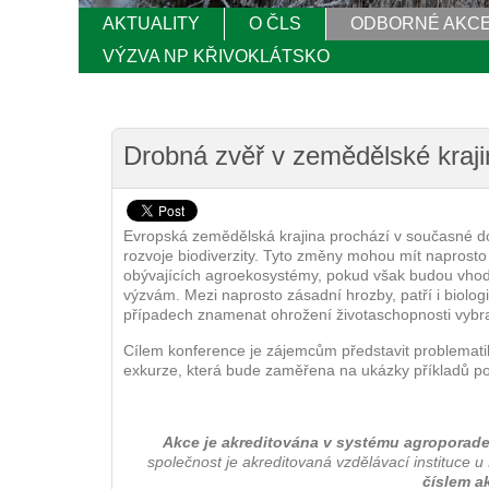
AKTUALITY
O ČLS
ODBORNÉ AKC
VÝZVA NP KŘIVOKLÁTSKO
Drobná zvěř v zemědělské kraji
Evropská zemědělská krajina prochází v současné do
rozvoje biodiverzity. Tyto změny mohou mít naprosto k
obývajících agroekosystémy, pokud však budou vhod
výzvám. Mezi naprosto zásadní hrozby, patří i biolo
případech znamenat ohrožení životaschopnosti vyb
Cílem konference je zájemcům představit problemat
exkurze, která bude zaměřena na ukázky příkladů p
Akce je akreditována v systému agroporade
společnost je akreditovaná vzdělávací instituce
číslem a