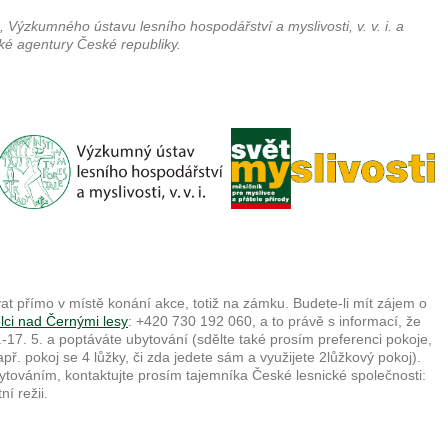
 Výzkumného ústavu lesního hospodářství a myslivosti, v. v. i. a
ké agentury České republiky.
t přímo v místě konání akce, totiž na zámku. Budete-li mít zájem o
lci nad Černými lesy
: +420 730 192 060, a to právě s informací, že
-17. 5. a poptáváte ubytování (sdělte také prosím preferenci pokoje,
apř. pokoj se 4 lůžky, či zda jedete sám a využijete 2lůžkový pokoj).
bytováním, kontaktujte prosím tajemníka České lesnické společnosti:
í režii.