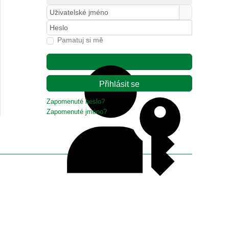
Uživatelské jméno
Heslo
Pamatuj si mě
Přihlásit se
Zapomenuté heslo?
Zapomenuté jméno?
Ověření přístupovým klíčem