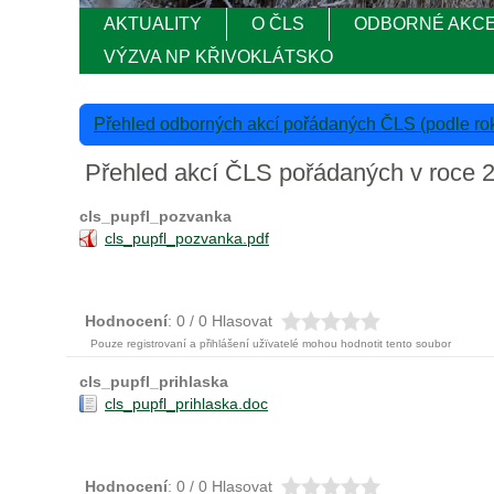
AKTUALITY
O ČLS
ODBORNÉ AKC
VÝZVA NP KŘIVOKLÁTSKO
Přehled odborných akcí pořádaných ČLS (podle ro
Přehled akcí ČLS pořádaných v roce 
cls_pupfl_pozvanka
cls_pupfl_pozvanka.pdf
Hodnocení
: 0 / 0 Hlasovat
Pouze registrovaní a přihlášení užïvatelé mohou hodnotit tento soubor
cls_pupfl_prihlaska
cls_pupfl_prihlaska.doc
Hodnocení
: 0 / 0 Hlasovat