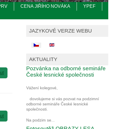
PRV
CENA JIŘÍHO NOVÁKA
YPEF
JAZYKOVÉ VERZE WEBU
Zvolte jazyk
AKTUALITY
Pozvánka na odborné semináře
ut
České lesnické společnosti
Vážení kolegové,
dovolujeme si vás pozvat na podzimní
odborné semináře České lesnické
společnosti.
ut
Na podzim se...
Fotosoutěž OBRAZY LESA