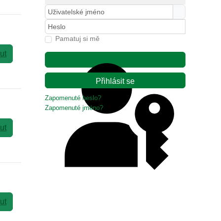
Uživatelské jméno
Heslo
Pamatuj si mě
ut
Přihlásit se
Zapomenuté heslo?
Zapomenuté jméno?
ut
Ověření přístupovým klíčem
ut