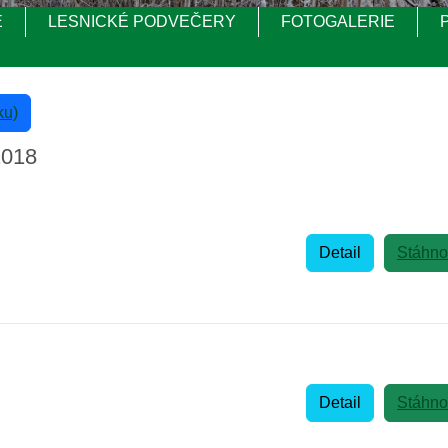
E
LESNICKÉ PODVEČERY
FOTOGALERIE
ku)
2018
Detail
Stáhno
Detail
Stáhno