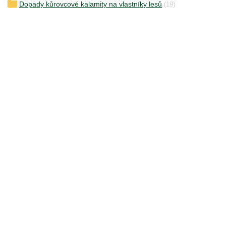
Dopady kůrovcové kalamity na vlastníky lesů
(19)