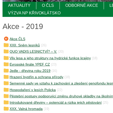
AKTUALITY
O ČLS
ODBORNÉ AKCE
L
VÝZVA NP KŘIVOKLÁTSKO
Akce - 2019
Akce ČLS
XXII. Sněm lesníků
(26)
QUO VADIS LESNICTVÍ? – V.
(20)
Vliv lesa a jeho struktury na hydrické funkce krajiny
(18)
Evropské finále YPEF CZ
(23)
Jedle - dřevina roku 2019
(16)
Hrazení bystřin a ochrana přírody
(18)
Semenné sady ve vztahu k zachování a zlepšení genofondu lesn
Hospodaření v lesích Policka
(22)
Pěstební postupy podporující změnu druhové skladby na školním
Introdukované dřeviny – potenciál a rizika jejich pěstování
(25)
XXX. Valná hromada
(19)