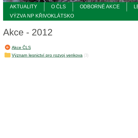
AKTUALITY
O ČLS
ODBORNÉ AKCE
L
VÝZVA NP KŘIVOKLÁTSKO
Akce - 2012
Akce ČLS
Význam lesnictví pro rozvoj venkova
(3)