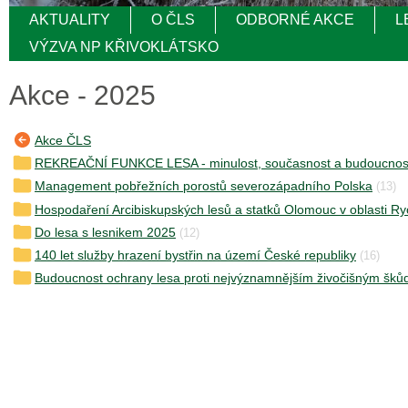
AKTUALITY
O ČLS
ODBORNÉ AKCE
L
VÝZVA NP KŘIVOKLÁTSKO
Akce - 2025
Akce ČLS
REKREAČNÍ FUNKCE LESA - minulost, současnost a budoucnos
Management pobřežních porostů severozápadního Polska
(13)
Hospodaření Arcibiskupských lesů a statků Olomouc v oblasti R
Do lesa s lesnikem 2025
(12)
140 let služby hrazení bystřin na území České republiky
(16)
Budoucnost ochrany lesa proti nejvýznamnějším živočišným šk