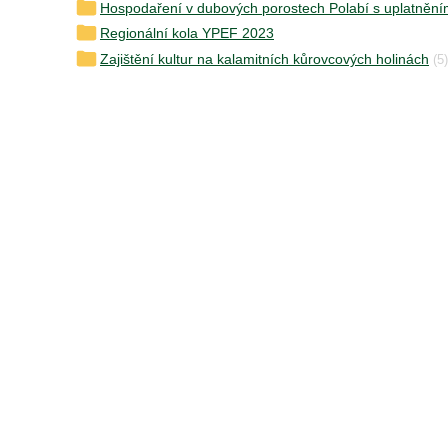
Hospodaření v dubových porostech Polabí s uplatnění
Regionální kola YPEF 2023
Zajištění kultur na kalamitních kůrovcových holinách
(5)