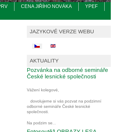
PRV
CENA JIŘÍHO NOVÁKA
YPEF
JAZYKOVÉ VERZE WEBU
Zvolte jazyk
AKTUALITY
Pozvánka na odborné semináře
České lesnické společnosti
Vážení kolegové,
dovolujeme si vás pozvat na podzimní
odborné semináře České lesnické
společnosti.
Na podzim se...
Fotosoutěž OBRAZY LESA