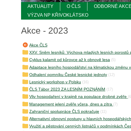
AKTUALITY
O ČLS
ODBORNÉ AKC
VÝZVA NP KŘIVOKLÁTSKO
Akce - 2023
Akce ČLS
XXV. Sněm lesníků: Výchova mladých lesních porostů 
Cyklus kalamit od kůrovce až k obnově lesa
(5)
Adaptace lesního hospodářství na klimatickou změnu v
Odhalení pomníku České lesnické jednoty
(12)
Lesnický workshop v Polsku
(16)
ČLS Tábor 2023 ZA LESNÍM POZNÁNÍM
(17)
Vliv hospodaření v krajině na populace drobné zvěře
(6
Management jelení zvěře včera, dnes a zítra
(7)
Zahraniční spolupráce ČLS pokračuje
(11)
Alternativní obnovní postupy u hlavních hospodářskýc
Využití a pěstování cenných listnáčů v podmínkách Čes