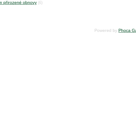
m přirozené obnovy
(6)
Powered by
Phoca Ga