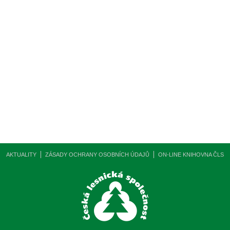
AKTUALITY
ZÁSADY OCHRANY OSOBNÍCH ÚDAJŮ
ON-LINE KNIHOVNA ČLS