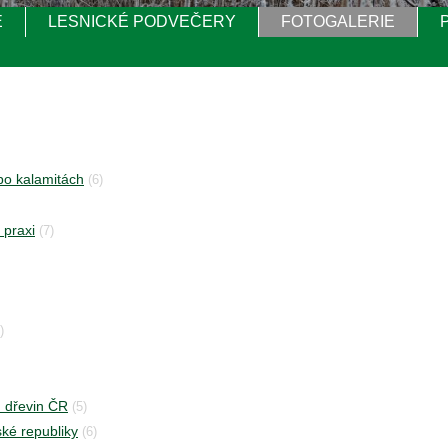
E
LESNICKÉ PODVEČERY
FOTOGALERIE
po kalamitách
(6)
 praxi
(7)
)
h dřevin ČR
(5)
ké republiky
(6)