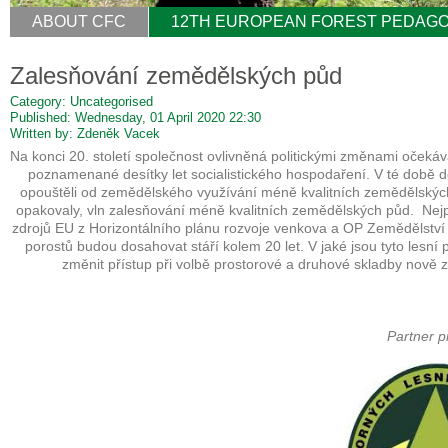
ABOUT CFC
12TH EUROPEAN FOREST PEDAGO
Zalesňování zemědělských půd
Category: Uncategorised
Published: Wednesday, 01 April 2020 22:30
Written by: Zdeněk Vacek
Na konci 20. století společnost ovlivněná politickými změnami očekával
poznamenané desítky let socialistického hospodaření. V té době 
opouštěli od zemědělského využívání méně kvalitních zemědělských půd
opakovaly, vln zalesňování méně kvalitních zemědělských půd. Nejpr
zdrojů EU z Horizontálního plánu rozvoje venkova a OP Zemědělství
porostů budou dosahovat stáří kolem 20 let. V jaké jsou tyto lesní p
změnit přístup při volbě prostorové a druhové skladby nově 
Partner p