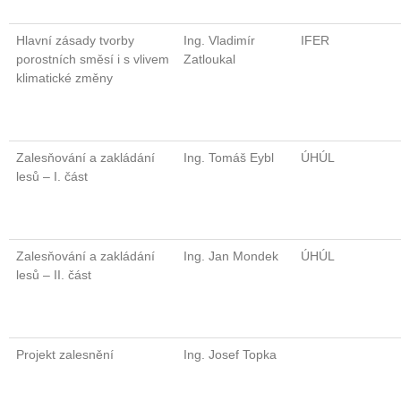
Hlavní zásady tvorby
Ing. Vladimír
IFER
porostních směsí i s vlivem
Zatloukal
klimatické změny
Zalesňování a zakládání
Ing. Tomáš Eybl
ÚHÚL
lesů – I. část
Zalesňování a zakládání
Ing. Jan Mondek
ÚHÚL
lesů – II. část
Projekt zalesnění
Ing. Josef Topka