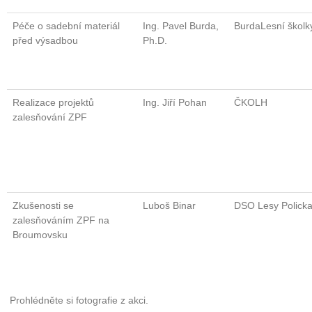
Péče o sadební materiál
Ing. Pavel Burda,
BurdaLesní školk
před výsadbou
Ph.D.
Realizace projektů
Ing. Jiří Pohan
ČKOLH
zalesňování ZPF
Zkušenosti se
Luboš Binar
DSO Lesy Polick
zalesňováním ZPF na
Broumovsku
Prohlédněte si fotografie z akci.