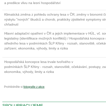
a predikce vlivu na lesní hospodářství
Klimatická změna z pohledu ochrany lesa v ČR, změny v bionomii či
výskytu "nových" škudců a chorob, prakticky zjistitelné symptomy st
chřadnutí
Hlavní adaptační opatření v ČR a jejich implementace v HÚL, vč. s
legislativy (identifikace možných konfliktů) / Hospodářská koncepce
středního lesa v podmínkách ŠLP Křtiny - rozsah, stanoviště, očeká
zařízení, ekonomika, výhody, limity a rizika
Hospodářská koncepce lesa trvale tvořivého v
podmínkách ŠLP Křtiny - rozsah, stanoviště, očekávání, postupy, za
ekonomika, výhody, limity a rizika
Prohlédněte si
fotografie z akce
.
SPOLUPRACUJEME