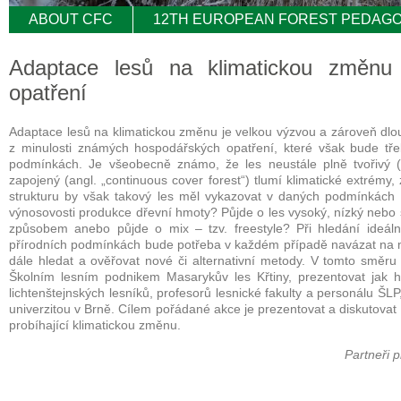
ABOUT CFC
12TH EUROPEAN FOREST PEDAGO
Adaptace lesů na klimatickou změnu 
opatření
Adaptace lesů na klimatickou změnu je velkou výzvou a zároveň dlou
z minulosti známých hospodářských opatření, které však bude tře
podmínkách. Je všeobecně známo, že les neustále plně tvořivý (v
zapojený (angl. „continuous cover forest“) tlumí klimatické extrémy,
strukturu by však takový les měl vykazovat v daných podmínkách (n
výnosovosti produkce dřevní hmoty? Půjde o les vysoký, nízký neb
způsobem anebo půjde o mix – tzv. freestyle? Při hledání ideá
přírodních podmínkách bude potřeba v každém případě navázat na mís
dále hledat a ověřovat nové či alternativní metody. V tomto smě
Školním lesním podnikem Masarykův les Křtiny, prezentovat jak h
lichtenštejnských lesníků, profesorů lesnické fakulty a personálu ŠLP
univerzitou v Brně. Cílem pořádané akce je prezentovat a diskutovat
probíhající klimatickou změnu.
Partneři p